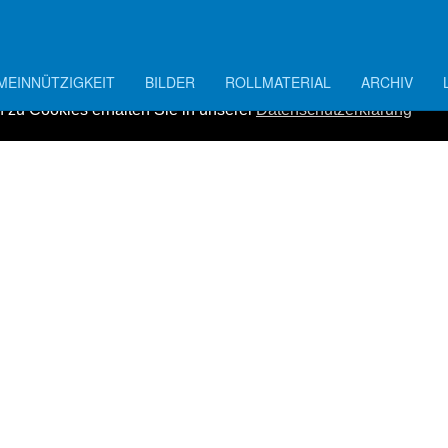
MEINNÜTZIGKEIT
BILDER
ROLLMATERIAL
ARCHIV
laufend verbessern zu können, verwenden wir Cookies. Durch d
 zu Cookies erhalten Sie in unserer
Datenschutzerklärung