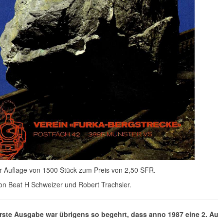
er Auflage von 1500 Stück zum Preis von 2,50 SFR.
on Beat H Schweizer und Robert Trachsler.
rste Ausgabe war übrigens so begehrt, dass anno 1987 eine 2. A