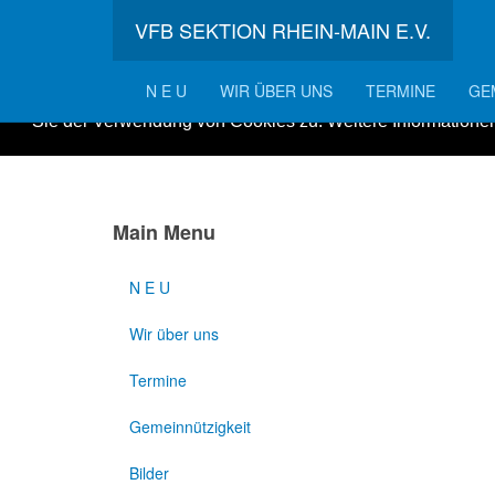
VFB SEKTION RHEIN-MAIN E.V.
N E U
WIR ÜBER UNS
TERMINE
GE
Um unsere Webseite für Sie optimal zu gestalten und fort
Sie der Verwendung von Cookies zu. Weitere Informationen
Main Menu
N E U
Wir über uns
Termine
Gemeinnützigkeit
Bilder